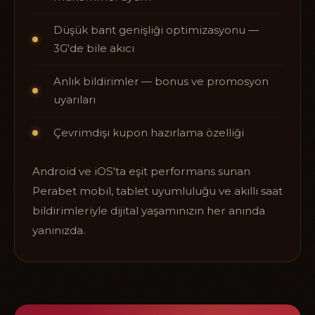
Düşük bant genişliği optimizasyonu —
3G'de bile akıcı
Anlık bildirimler — bonus ve promosyon
uyarıları
Çevrimdışı kupon hazırlama özelliği
Android ve iOS'ta eşit performans sunan
Perabet mobil, tablet uyumluluğu ve akıllı saat
bildirimleriyle dijital yaşamınızın her anında
yanınızda.