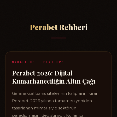
Perabet Rehberi
MAKALE 01 — PLATFORM
Perabet 2026: Dijital
Kumarhaneciliğin Altın Çağı
Geleneksel bahis sitelerinin kalıplarını kıran
Perabet, 2026 yılında tamamen yeniden
tasarlanan mimarisiyle sektörün
paradigmasını değiştiriyor. Kullanıcı