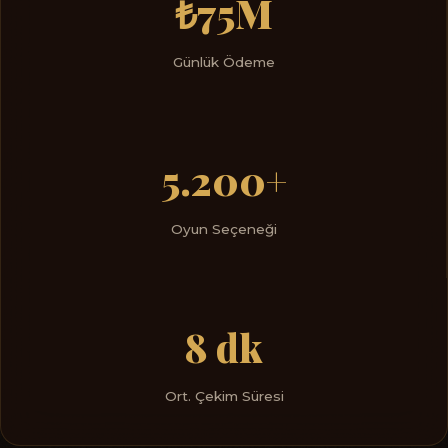
₺75M
Günlük Ödeme
5.200+
Oyun Seçeneği
8 dk
Ort. Çekim Süresi