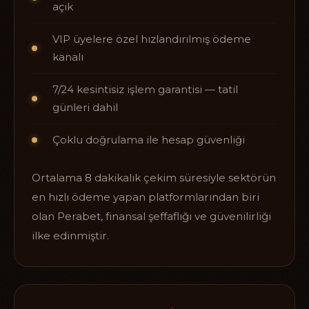
açık
VIP üyelere özel hızlandırılmış ödeme
kanalı
7/24 kesintisiz işlem garantisi — tatil
günleri dahil
Çoklu doğrulama ile hesap güvenliği
Ortalama 8 dakikalık çekim süresiyle sektörün
en hızlı ödeme yapan platformlarından biri
olan Perabet, finansal şeffaflığı ve güvenilirliği
ilke edinmiştir.