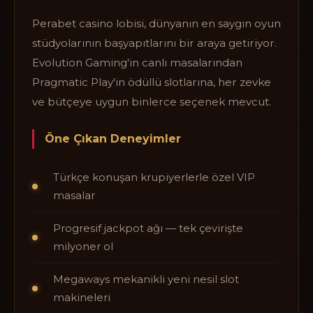
Perabet casino lobisi, dünyanın en saygın oyun
stüdyolarının başyapıtlarını bir araya getiriyor.
Evolution Gaming'in canlı masalarından
Pragmatic Play'in ödüllü slotlarına, her zevke
ve bütçeye uygun binlerce seçenek mevcut.
Öne Çıkan Deneyimler
Türkçe konuşan krupiyerlerle özel VIP
masalar
Progresif jackpot ağı — tek çevirişte
milyoner ol
Megaways mekanikli yeni nesil slot
makineleri