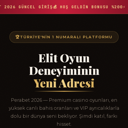
2026 GÜNCEL GIRIŞ
💰 HOŞ GELDIN BONUSU %200
⚡ A
TÜRKIYE'NIN 1 NUMARALI PLATFORMU
Elit Oyun
Deneyiminin
Yeni Adresi
Perabet 2026 — Premium casino oyunları, en
yüksek canlı bahis oranları ve VIP ayrıcalıklarla
dolu bir dünya seni bekliyor. Şimdi katıl, farkı
hisset.