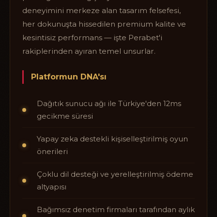
deneyimini merkeze alan tasarım felsefesi,
her dokunuşta hissedilen premium kalite ve
kesintisiz performans — işte Perabet'i
rakiplerinden ayıran temel unsurlar.
Platformun DNA'sı
Dağıtık sunucu ağı ile Türkiye'den 12ms
gecikme süresi
Yapay zeka destekli kişiselleştirilmiş oyun
önerileri
Çoklu dil desteği ve yerelleştirilmiş ödeme
altyapısı
Bağımsız denetim firmaları tarafından aylık