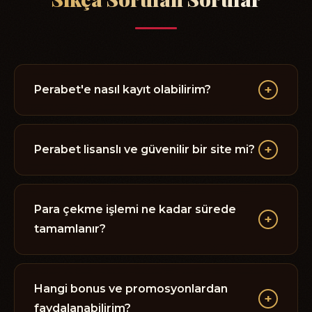
+
Perabet'e nasıl kayıt olabilirim?
Güncel giriş adresimize tıklayın, sağ üstteki
"Kayıt Ol" butonuna basın. Ad-soyad, e-posta
+
Perabet lisanslı ve güvenilir bir site mi?
ve telefon bilgilerinizi girerek 30 saniyede
üyeliğinizi oluşturun. E-posta doğrulaması
Evet. Perabet, Curaçao eGaming otoritesi
sonrası hesabınız aktif olur ve ilk yatırım
tarafından lisanslanmıştır (Sertifika No:
Para çekme işlemi ne kadar sürede
+
bonusunuzu talep edebilirsiniz.
1029384756). Tüm oyunlar bağımsız RNG
tamamlanır?
sertifikasına sahiptir. 256-bit SSL şifreleme, iki
faktörlü doğrulama ve düzenli güvenlik
Standart üyeler için ortalama 8-15 dakika, VIP
denetimleri ile kullanıcı verileri bankacılık
üyeler için 5 dakikanın altında. Kripto para
Hangi bonus ve promosyonlardan
+
düzeyinde korunmaktadır.
çekimleri blockchain ağ yoğunluğuna göre 1-
faydalanabilirim?