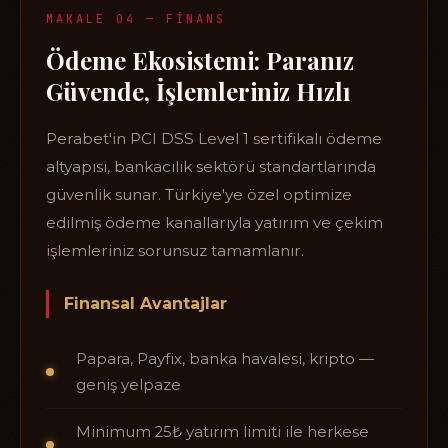
MAKALE 04 — FINANS
Ödeme Ekosistemi: Paranız
Güvende, İşlemleriniz Hızlı
Perabet'in PCI DSS Level 1 sertifikalı ödeme
altyapısı, bankacılık sektörü standartlarında
güvenlik sunar. Türkiye'ye özel optimize
edilmiş ödeme kanallarıyla yatırım ve çekim
işlemleriniz sorunsuz tamamlanır.
Finansal Avantajlar
Papara, Payfix, banka havalesi, kripto —
geniş yelpaze
Minimum 25₺ yatırım limiti ile herkese