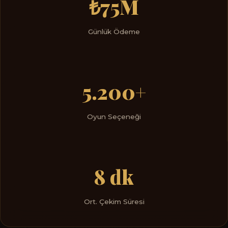
₺75M
Günlük Ödeme
5.200+
Oyun Seçeneği
8 dk
Ort. Çekim Süresi