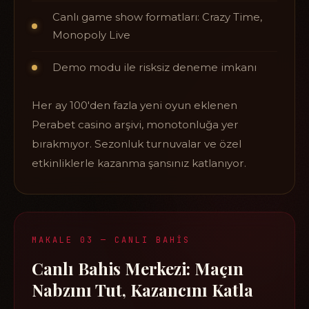
Canlı game show formatları: Crazy Time,
Monopoly Live
Demo modu ile risksiz deneme imkanı
Her ay 100'den fazla yeni oyun eklenen
Perabet casino arşivi, monotonluğa yer
bırakmıyor. Sezonluk turnuvalar ve özel
etkinliklerle kazanma şansınız katlanıyor.
MAKALE 03 — CANLI BAHIS
Canlı Bahis Merkezi: Maçın
Nabzını Tut, Kazancını Katla