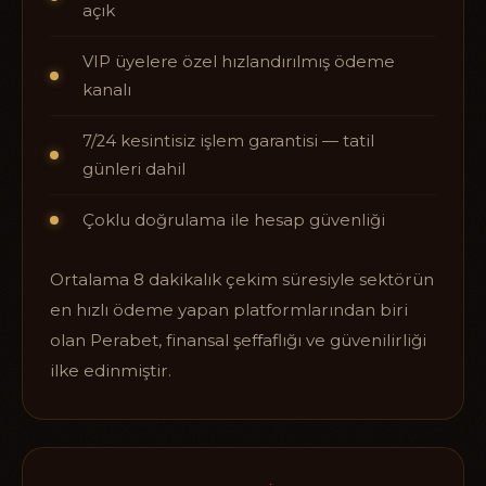
açık
VIP üyelere özel hızlandırılmış ödeme
kanalı
7/24 kesintisiz işlem garantisi — tatil
günleri dahil
Çoklu doğrulama ile hesap güvenliği
Ortalama 8 dakikalık çekim süresiyle sektörün
en hızlı ödeme yapan platformlarından biri
olan Perabet, finansal şeffaflığı ve güvenilirliği
ilke edinmiştir.