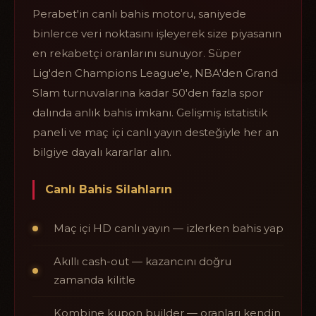
Perabet'in canlı bahis motoru, saniyede
binlerce veri noktasını işleyerek size piyasanın
en rekabetçi oranlarını sunuyor. Süper
Lig'den Champions League'e, NBA'den Grand
Slam turnuvalarına kadar 50'den fazla spor
dalında anlık bahis imkanı. Gelişmiş istatistik
paneli ve maç içi canlı yayın desteğiyle her an
bilgiye dayalı kararlar alın.
Canlı Bahis Silahların
Maç içi HD canlı yayın — izlerken bahis yap
Akıllı cash-out — kazancını doğru
zamanda kilitle
Kombine kupon builder — oranları kendin