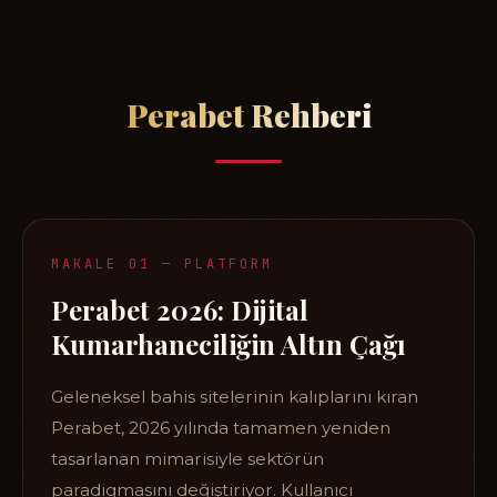
Perabet Rehberi
MAKALE 01 — PLATFORM
Perabet 2026: Dijital
Kumarhaneciliğin Altın Çağı
Geleneksel bahis sitelerinin kalıplarını kıran
Perabet, 2026 yılında tamamen yeniden
tasarlanan mimarisiyle sektörün
paradigmasını değiştiriyor. Kullanıcı