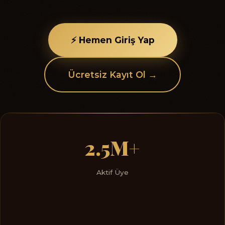
⚡ Hemen Giriş Yap
Ücretsiz Kayıt Ol →
2.5M+
Aktif Üye