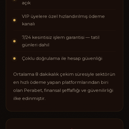
açık
VIP üyelere özel hızlandırılmış ödeme
kanalı
7/24 kesintisiz işlem garantisi — tatil
günleri dahil
Çoklu doğrulama ile hesap güvenliği
Ortalama 8 dakikalık çekim süresiyle sektörün
en hızlı ödeme yapan platformlarından biri
olan Perabet, finansal şeffaflığı ve güvenilirliği
ilke edinmiştir.