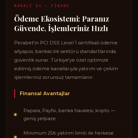
MAKALE 04 — FINANS
Ödeme Ekosistemi: Paranız
Güvende, İşlemleriniz Hızlı
Perabet'in PCI DSS Level 1 sertifikalı ödeme
altyapısı, bankacılık sektörü standartlarında
güvenlik sunar. Türkiye'ye özel optimize
edilmiş ödeme kanallarıyla yatırım ve çekim
işlemleriniz sorunsuz tamamlanır.
Finansal Avantajlar
Papara, Payfix, banka havalesi, kripto —
geniş yelpaze
Minimum 25₺ yatırım limiti ile herkese