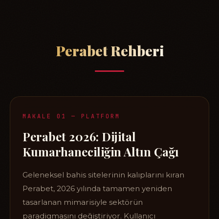
Perabet Rehberi
MAKALE 01 — PLATFORM
Perabet 2026: Dijital
Kumarhaneciliğin Altın Çağı
Geleneksel bahis sitelerinin kalıplarını kıran
Perabet, 2026 yılında tamamen yeniden
tasarlanan mimarisiyle sektörün
paradigmasını değiştiriyor. Kullanıcı