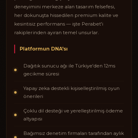
deneyimini merkeze alan tasarım felsefesi,
her dokunuşta hissedilen premium kalite ve
kesintisiz performans — işte Perabet'i
rakiplerinden ayıran temel unsurlar.
Platformun DNA'sı
Dağıtık sunucu ağı ile Türkiye'den 12ms
gecikme süresi
Yapay zeka destekli kişiselleştirilmiş oyun
önerileri
Çoklu dil desteği ve yerelleştirilmiş ödeme
altyapısı
Bağımsız denetim firmaları tarafından aylık