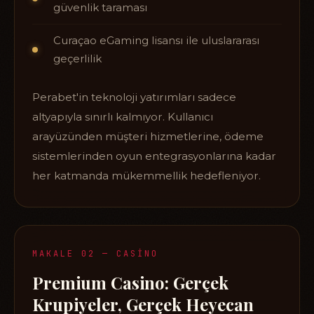
güvenlik taraması
Curaçao eGaming lisansı ile uluslararası
geçerlilik
Perabet'in teknoloji yatırımları sadece
altyapıyla sınırlı kalmıyor. Kullanıcı
arayüzünden müşteri hizmetlerine, ödeme
sistemlerinden oyun entegrasyonlarına kadar
her katmanda mükemmellik hedefleniyor.
MAKALE 02 — CASINO
Premium Casino: Gerçek
Krupiyeler, Gerçek Heyecan