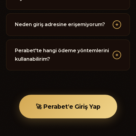
30 dakika arasında değişir. Hafta sonu ve
resmi tatillerde bile kesintisiz ödeme
Yeni üyelere %200 hoş geldin bonusu + 50
garantisi sunulmaktadır.
free spin, haftalık %15 kayıp bonusu, her
+
Neden giriş adresine erişemiyorum?
yatırıma %10 ekstra bonus, arkadaş davet
bonusu (kişi başı 100₺), ve VIP seviye
Erişim engellemeleri nedeniyle alan adları
bonusları sunulmaktadır. Özel günlerde ve
periyodik olarak güncellenmektedir. Bu
Perabet'te hangi ödeme yöntemlerini
+
turnuvalarda ekstra promosyonlar
sayfayı favorilerinize ekleyerek her zaman en
kullanabilirim?
düzenlenir.
güncel adrese ulaşabilirsiniz. Ayrıca Telegram
kanalımız ve sosyal medya hesaplarımızdan
Banka havalesi/EFT (tüm Türk bankaları),
anlık adres güncellemelerini takip
Papara, Payfix, kripto paralar (Bitcoin, USDT,
edebilirsiniz.
Ethereum), kredi/banka kartı ve diğer e-
cüzdan çözümleri desteklenmektedir.
🚀 Perabet'e Giriş Yap
Minimum yatırım limiti 25₺, maksimum
çekim limiti 500.000₺'dir.