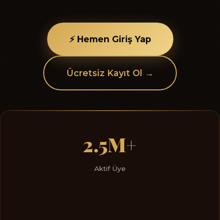
⚡ Hemen Giriş Yap
Ücretsiz Kayıt Ol →
2.5M+
Aktif Üye