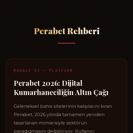
Perabet Rehberi
MAKALE 01 — PLATFORM
Perabet 2026: Dijital
Kumarhaneciliğin Altın Çağı
Geleneksel bahis sitelerinin kalıplarını kıran
Perabet, 2026 yılında tamamen yeniden
tasarlanan mimarisiyle sektörün
paradigmasını değiştiriyor. Kullanıcı