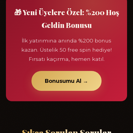
🎁 Yeni Üyelere Özel: %200 Hoş
Geldin Bonusu
İlk yatırımına anında %200 bonus
kazan. Üstelik 50 free spin hediye!
Fırsatı kaçırma, hemen katıl.
Bonusumu Al →
Sıkça Sorulan Sorular