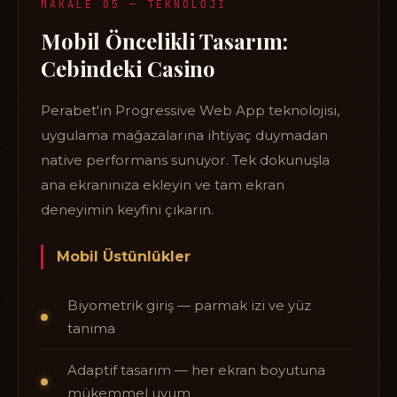
MAKALE 05 — TEKNOLOJI
Mobil Öncelikli Tasarım:
Cebindeki Casino
Perabet'in Progressive Web App teknolojisi,
uygulama mağazalarına ihtiyaç duymadan
native performans sunuyor. Tek dokunuşla
ana ekranınıza ekleyin ve tam ekran
deneyimin keyfini çıkarın.
Mobil Üstünlükler
Biyometrik giriş — parmak izi ve yüz
tanıma
Adaptif tasarım — her ekran boyutuna
mükemmel uyum