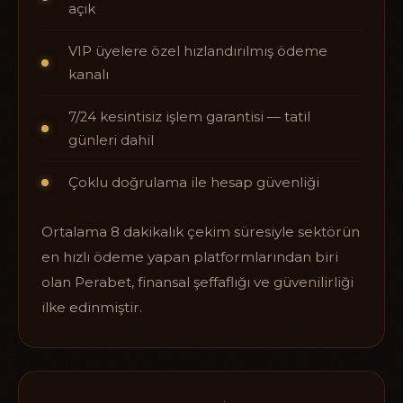
açık
VIP üyelere özel hızlandırılmış ödeme
kanalı
7/24 kesintisiz işlem garantisi — tatil
günleri dahil
Çoklu doğrulama ile hesap güvenliği
Ortalama 8 dakikalık çekim süresiyle sektörün
en hızlı ödeme yapan platformlarından biri
olan Perabet, finansal şeffaflığı ve güvenilirliği
ilke edinmiştir.