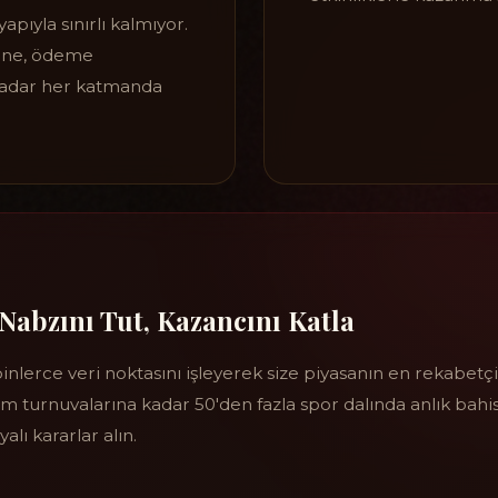
apıyla sınırlı kalmıyor.
rine, ödeme
kadar her katmanda
Nabzını Tut, Kazancını Katla
inlerce veri noktasını işleyerek size piyasanın en rekabetç
urnuvalarına kadar 50'den fazla spor dalında anlık bahis i
alı kararlar alın.