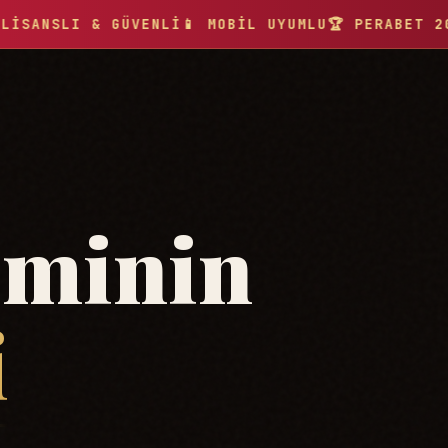
I & GÜVENLI
📱 MOBIL UYUMLU
🏆 PERABET 2026 GÜNC
iminin
i