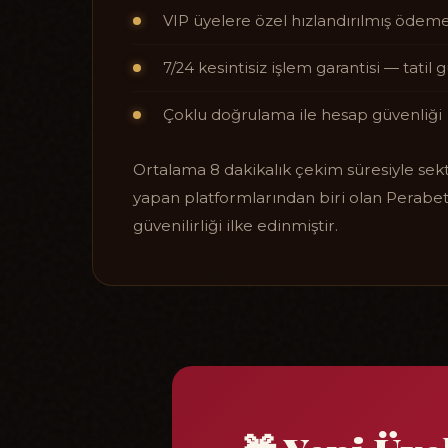
VIP üyelere özel hızlandırılmış ödeme
7/24 kesintisiz işlem garantisi — tatil g
Çoklu doğrulama ile hesap güvenliği
Ortalama 8 dakikalık çekim süresiyle sek
yapan platformlarından biri olan Perabet, 
güvenilirliği ilke edinmiştir.