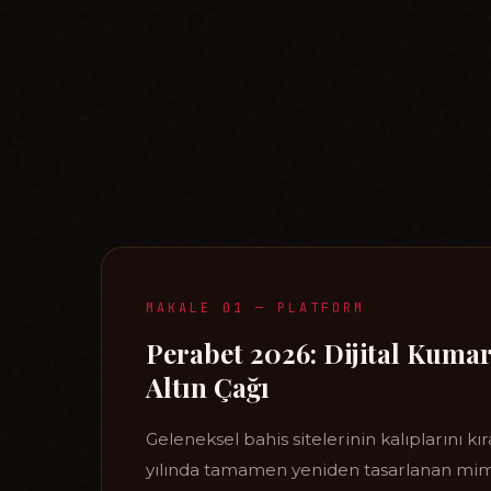
MAKALE 01 — PLATFORM
Perabet 2026: Dijital Kumar
Altın Çağı
Geleneksel bahis sitelerinin kalıplarını k
yılında tamamen yeniden tasarlanan mim