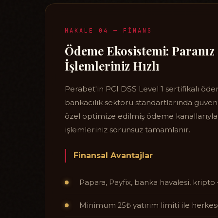
MAKALE 04 — FINANS
Ödeme Ekosistemi: Paranız
İşlemleriniz Hızlı
Perabet'in PCI DSS Level 1 sertifikalı öde
bankacılık sektörü standartlarında güvenl
özel optimize edilmiş ödeme kanallarıyla
işlemleriniz sorunsuz tamamlanır.
Finansal Avantajlar
Papara, Payfix, banka havalesi, kript
Minimum 25₺ yatırım limiti ile herkes