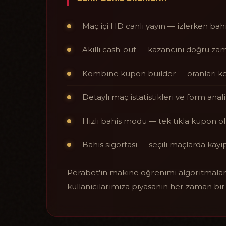
Maç içi HD canlı yayın — izlerken bah
Akıllı cash-out — kazancını doğru zam
Kombine kupon builder — oranları ke
Detaylı maç istatistikleri ve form anali
Hızlı bahis modu — tek tıkla kupon ol
Bahis sigortası — seçili maçlarda kay
Perabet'in makine öğrenimi algoritmaları,
kullanıcılarımıza piyasanın her zaman bi