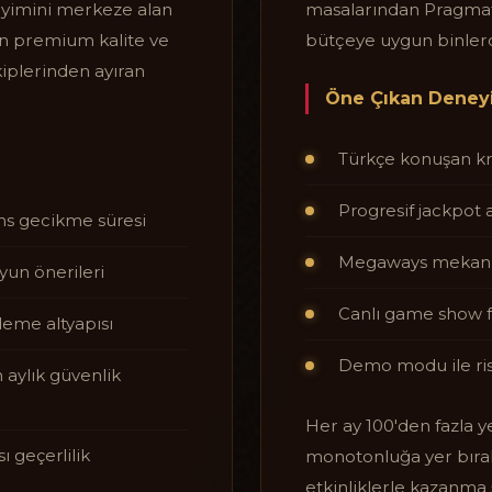
neyimini merkeze alan
masalarından Pragmatic
len premium kalite ve
bütçeye uygun binler
kiplerinden ayıran
Öne Çıkan Deney
Türkçe konuşan kr
Progresif jackpot a
2ms gecikme süresi
Megaways mekanikl
oyun önerileri
Canlı game show f
ödeme altyapısı
Demo modu ile ri
 aylık güvenlik
Her ay 100'den fazla y
ı geçerlilik
monotonluğa yer bırak
etkinliklerle kazanma ş