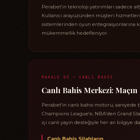
Perabet'in teknoloji yatırımları sadece alty
Kullanıcı arayüzünden müşteri hizmetle
sistemlerinden oyun entegrasyonlarına 
mükemmellik hedefleniyor.
MAKALE 03 — CANLI BAHIS
Canlı Bahis Merkezi: Maçın 
Perabet'in canlı bahis motoru, saniyede b
Champions League'e, NBA'den Grand Slam t
içi canlı yayın desteğiyle her an bilgiye day
Canlı Bahis Silahların