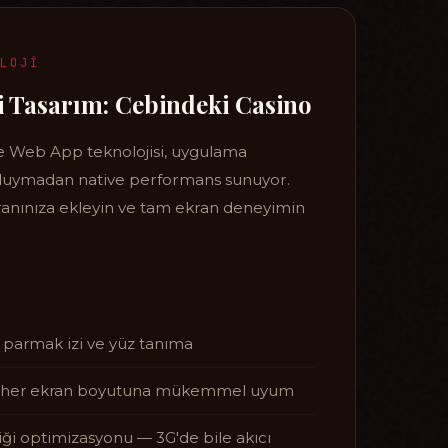
LOJI
i Tasarım: Cebindeki Casino
e Web App teknolojisi, uygulama
 duymadan native performans sunuyor.
anınıza ekleyin ve tam ekran deneyimin
 parmak izi ve yüz tanıma
— her ekran boyutuna mükemmel uyum
ği optimizasyonu — 3G'de bile akıcı