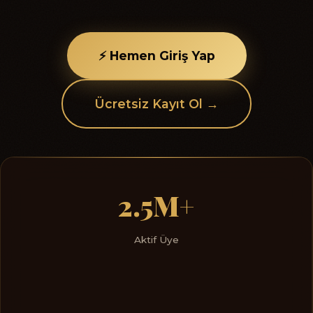
⚡ Hemen Giriş Yap
Ücretsiz Kayıt Ol →
2.5M+
Aktif Üye