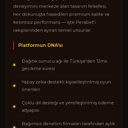
deneyimini merkeze alan tasarım felsefesi,
her dokunuşta hissedilen premium kalite ve
kesintisiz performans — işte Perabet'i
rakiplerinden ayıran temel unsurlar.
Platformun DNA'sı
Dağıtık sunucu ağı ile Türkiye'den 12ms
gecikme süresi
Yapay zeka destekli kişiselleştirilmiş oyun
önerileri
Çoklu dil desteği ve yerelleştirilmiş ödeme
altyapısı
Bağımsız denetim firmaları tarafından aylık