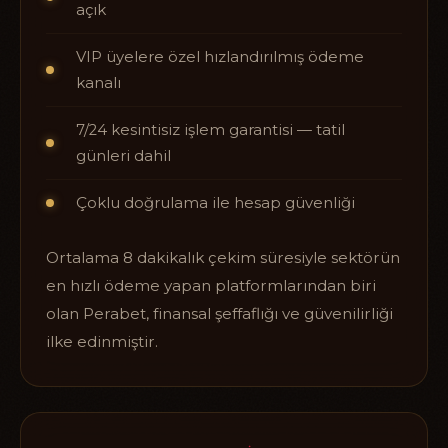
açık
VIP üyelere özel hızlandırılmış ödeme
kanalı
7/24 kesintisiz işlem garantisi — tatil
günleri dahil
Çoklu doğrulama ile hesap güvenliği
Ortalama 8 dakikalık çekim süresiyle sektörün
en hızlı ödeme yapan platformlarından biri
olan Perabet, finansal şeffaflığı ve güvenilirliği
ilke edinmiştir.