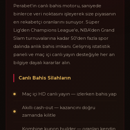
Perabet'in canlı bahis motoru, saniyede
binlerce veri noktasını işleyerek size piyasanın
en rekabetçi oranlarını sunuyor. Süper
Lig'den Champions League'e, NBA'den Grand
Slam turnuvalarına kadar 50'den fazla spor
dalında anlık bahis imkanı. Gelişmiş istatistik
paneli ve maç içi canlı yayın desteğiyle her an
bilgiye dayalı kararlar alın.
Canlı Bahis Silahların
Maç içi HD canlı yayın — izlerken bahis yap
Akıllı cash-out — kazancını doğru
zamanda kilitle
Kombine kupon builder — oranları kendin