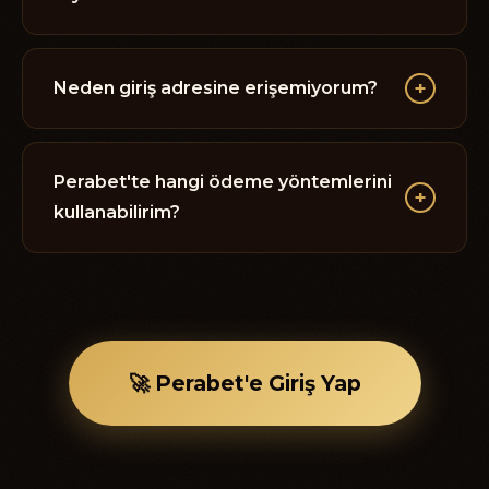
30 dakika arasında değişir. Hafta sonu ve
resmi tatillerde bile kesintisiz ödeme
Yeni üyelere %200 hoş geldin bonusu + 50
garantisi sunulmaktadır.
free spin, haftalık %15 kayıp bonusu, her
+
Neden giriş adresine erişemiyorum?
yatırıma %10 ekstra bonus, arkadaş davet
bonusu (kişi başı 100₺), ve VIP seviye
Erişim engellemeleri nedeniyle alan adları
bonusları sunulmaktadır. Özel günlerde ve
periyodik olarak güncellenmektedir. Bu
Perabet'te hangi ödeme yöntemlerini
+
turnuvalarda ekstra promosyonlar
sayfayı favorilerinize ekleyerek her zaman en
kullanabilirim?
düzenlenir.
güncel adrese ulaşabilirsiniz. Ayrıca Telegram
kanalımız ve sosyal medya hesaplarımızdan
Banka havalesi/EFT (tüm Türk bankaları),
anlık adres güncellemelerini takip
Papara, Payfix, kripto paralar (Bitcoin, USDT,
edebilirsiniz.
Ethereum), kredi/banka kartı ve diğer e-
cüzdan çözümleri desteklenmektedir.
🚀 Perabet'e Giriş Yap
Minimum yatırım limiti 25₺, maksimum
çekim limiti 500.000₺'dir.