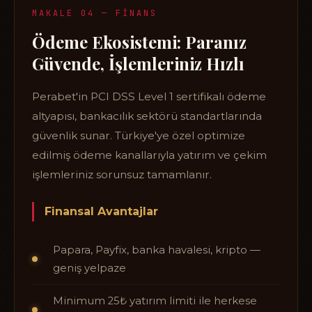
MAKALE 04 — FINANS
Ödeme Ekosistemi: Paranız
Güvende, İşlemleriniz Hızlı
Perabet'in PCI DSS Level 1 sertifikalı ödeme
altyapısı, bankacılık sektörü standartlarında
güvenlik sunar. Türkiye'ye özel optimize
edilmiş ödeme kanallarıyla yatırım ve çekim
işlemleriniz sorunsuz tamamlanır.
Finansal Avantajlar
Papara, Payfix, banka havalesi, kripto —
geniş yelpaze
Minimum 25₺ yatırım limiti ile herkese