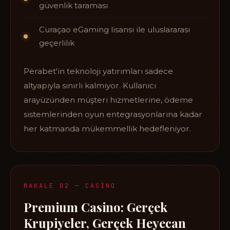
güvenlik taraması
Curaçao eGaming lisansı ile uluslararası
geçerlilik
Perabet'in teknoloji yatırımları sadece
altyapıyla sınırlı kalmıyor. Kullanıcı
arayüzünden müşteri hizmetlerine, ödeme
sistemlerinden oyun entegrasyonlarına kadar
her katmanda mükemmellik hedefleniyor.
MAKALE 02 — CASINO
Premium Casino: Gerçek
Krupiyeler, Gerçek Heyecan