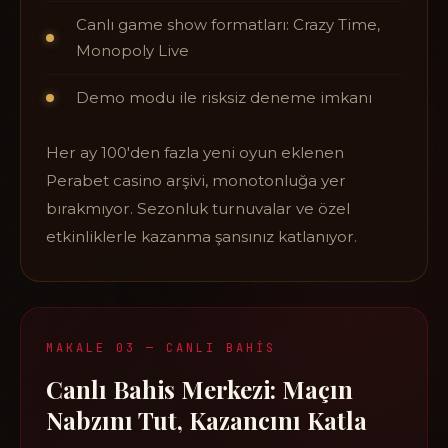
Canlı game show formatları: Crazy Time,
Monopoly Live
Demo modu ile risksiz deneme imkanı
Her ay 100'den fazla yeni oyun eklenen
Perabet casino arşivi, monotonluğa yer
bırakmıyor. Sezonluk turnuvalar ve özel
etkinliklerle kazanma şansınız katlanıyor.
MAKALE 03 — CANLI BAHIS
Canlı Bahis Merkezi: Maçın
Nabzını Tut, Kazancını Katla