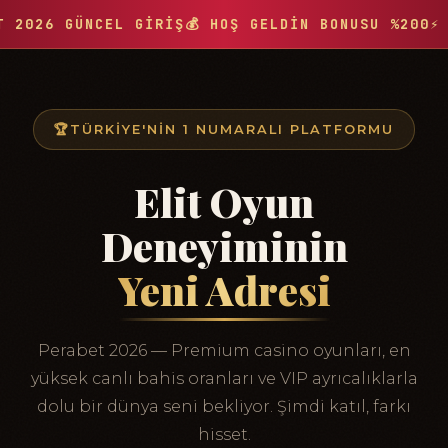
 2026 GÜNCEL GIRIŞ
💰 HOŞ GELDIN BONUSU %200
⚡ A
TÜRKIYE'NIN 1 NUMARALI PLATFORMU
Elit Oyun
Deneyiminin
Yeni Adresi
Perabet 2026 — Premium casino oyunları, en
yüksek canlı bahis oranları ve VIP ayrıcalıklarla
dolu bir dünya seni bekliyor. Şimdi katıl, farkı
hisset.