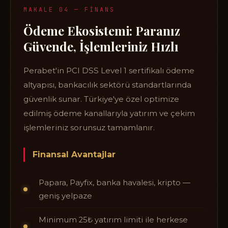
MAKALE 04 — FINANS
Ödeme Ekosistemi: Paranız
Güvende, İşlemleriniz Hızlı
Perabet'in PCI DSS Level 1 sertifikalı ödeme
altyapısı, bankacılık sektörü standartlarında
güvenlik sunar. Türkiye'ye özel optimize
edilmiş ödeme kanallarıyla yatırım ve çekim
işlemleriniz sorunsuz tamamlanır.
Finansal Avantajlar
Papara, Payfix, banka havalesi, kripto —
geniş yelpaze
Minimum 25₺ yatırım limiti ile herkese