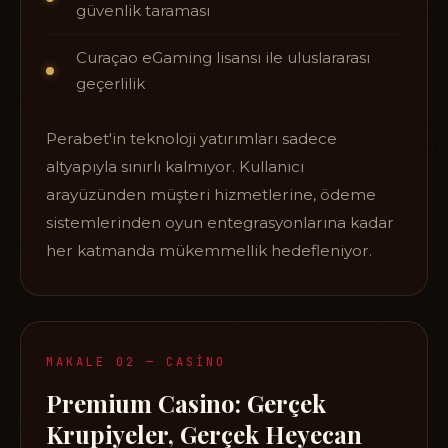
güvenlik taraması
Curaçao eGaming lisansı ile uluslararası
geçerlilik
Perabet'in teknoloji yatırımları sadece
altyapıyla sınırlı kalmıyor. Kullanıcı
arayüzünden müşteri hizmetlerine, ödeme
sistemlerinden oyun entegrasyonlarına kadar
her katmanda mükemmellik hedefleniyor.
MAKALE 02 — CASINO
Premium Casino: Gerçek
Krupiyeler, Gerçek Heyecan