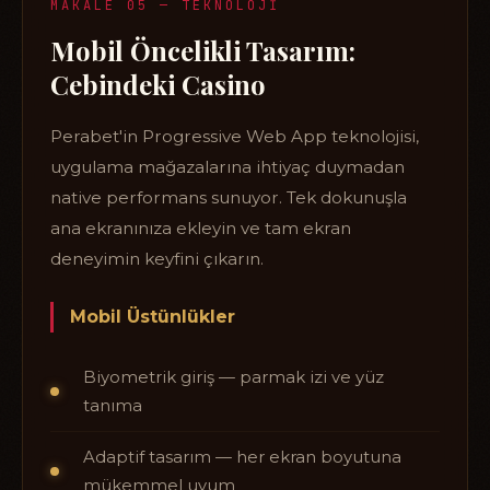
MAKALE 05 — TEKNOLOJI
Mobil Öncelikli Tasarım:
Cebindeki Casino
Perabet'in Progressive Web App teknolojisi,
uygulama mağazalarına ihtiyaç duymadan
native performans sunuyor. Tek dokunuşla
ana ekranınıza ekleyin ve tam ekran
deneyimin keyfini çıkarın.
Mobil Üstünlükler
Biyometrik giriş — parmak izi ve yüz
tanıma
Adaptif tasarım — her ekran boyutuna
mükemmel uyum