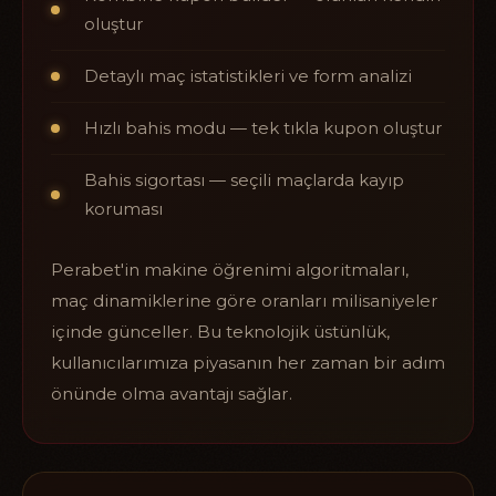
oluştur
Detaylı maç istatistikleri ve form analizi
Hızlı bahis modu — tek tıkla kupon oluştur
Bahis sigortası — seçili maçlarda kayıp
koruması
Perabet'in makine öğrenimi algoritmaları,
maç dinamiklerine göre oranları milisaniyeler
içinde günceller. Bu teknolojik üstünlük,
kullanıcılarımıza piyasanın her zaman bir adım
önünde olma avantajı sağlar.