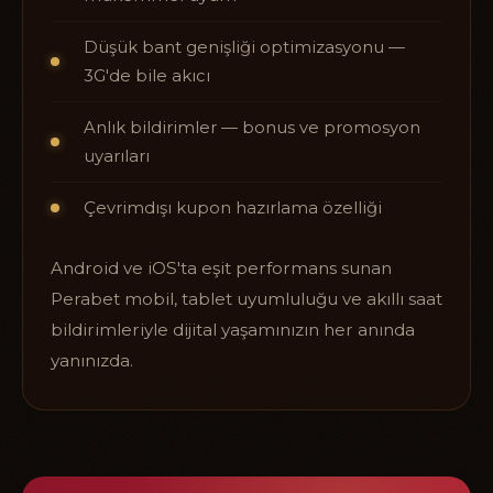
Düşük bant genişliği optimizasyonu —
3G'de bile akıcı
Anlık bildirimler — bonus ve promosyon
uyarıları
Çevrimdışı kupon hazırlama özelliği
Android ve iOS'ta eşit performans sunan
Perabet mobil, tablet uyumluluğu ve akıllı saat
bildirimleriyle dijital yaşamınızın her anında
yanınızda.