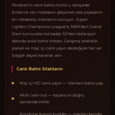
Perabet'in canlı bahis motoru, saniyede
binlerce veri noktasını işleyerek size piyasanın
en rekabetçi oranlarını sunuyor. Süper
Lig'den Champions League'e, NBA'den Grand
Slam turnuvalarına kadar 50'den fazla spor
dalında anlık bahis imkanı. Gelişmiş istatistik
paneli ve maç içi canlı yayın desteğiyle her an
bilgiye dayalı kararlar alın.
Canlı Bahis Silahların
Maç içi HD canlı yayın — izlerken bahis yap
Akıllı cash-out — kazancını doğru
zamanda kilitle
Kombine kupon builder — oranları kendin