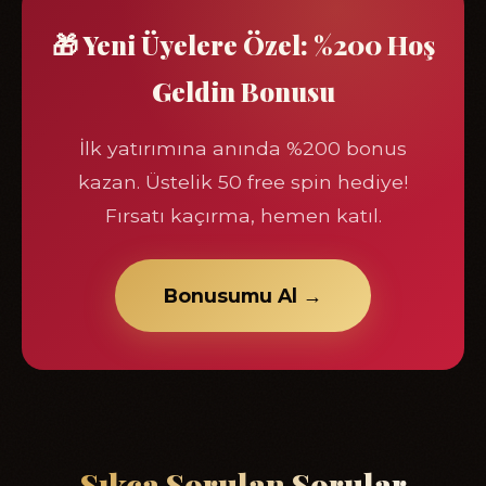
🎁 Yeni Üyelere Özel: %200 Hoş
Geldin Bonusu
İlk yatırımına anında %200 bonus
kazan. Üstelik 50 free spin hediye!
Fırsatı kaçırma, hemen katıl.
Bonusumu Al →
Sıkça Sorulan Sorular