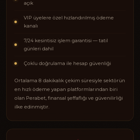
açık
VIP üyelere özel hızlandırılmış ödeme
kanalı
7/24 kesintisiz işlem garantisi — tatil
günleri dahil
Çoklu doğrulama ile hesap güvenliği
Ortalama 8 dakikalık çekim süresiyle sektörün
en hızlı ödeme yapan platformlarından biri
olan Perabet, finansal şeffaflığı ve güvenilirliği
ilke edinmiştir.