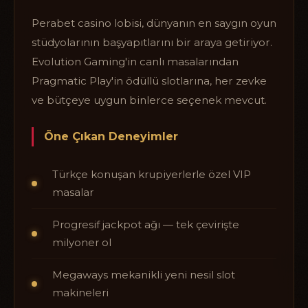
Perabet casino lobisi, dünyanın en saygın oyun
stüdyolarının başyapıtlarını bir araya getiriyor.
Evolution Gaming'in canlı masalarından
Pragmatic Play'in ödüllü slotlarına, her zevke
ve bütçeye uygun binlerce seçenek mevcut.
Öne Çıkan Deneyimler
Türkçe konuşan krupiyerlerle özel VIP
masalar
Progresif jackpot ağı — tek çevirişte
milyoner ol
Megaways mekanikli yeni nesil slot
makineleri