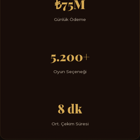
₺75M
Günlük Ödeme
5.200+
Oyun Seçeneği
8 dk
Ort. Çekim Süresi