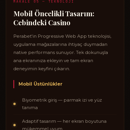
MAKALE 05 — TEKNOLOJI
Mobil Öncelikli Tasarım:
Cebindeki Casino
Perabet'in Progressive Web App teknolojisi,
uygulama mağazalarına ihtiyaç duymadan
native performans sunuyor. Tek dokunuşla
ana ekranınıza ekleyin ve tam ekran
deneyimin keyfini çıkarın.
Mobil Üstünlükler
Biyometrik giriş — parmak izi ve yüz
tanıma
Adaptif tasarım — her ekran boyutuna
mükemmel uyum