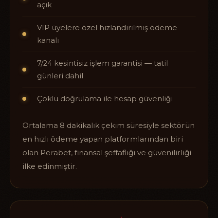
açık
VIP üyelere özel hızlandırılmış ödeme
kanalı
7/24 kesintisiz işlem garantisi — tatil
günleri dahil
Çoklu doğrulama ile hesap güvenliği
Ortalama 8 dakikalık çekim süresiyle sektörün
en hızlı ödeme yapan platformlarından biri
olan Perabet, finansal şeffaflığı ve güvenilirliği
ilke edinmiştir.