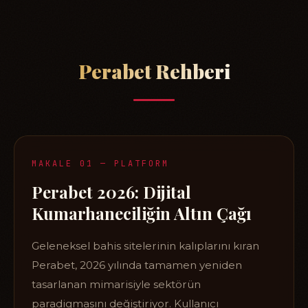
Perabet Rehberi
MAKALE 01 — PLATFORM
Perabet 2026: Dijital
Kumarhaneciliğin Altın Çağı
Geleneksel bahis sitelerinin kalıplarını kıran
Perabet, 2026 yılında tamamen yeniden
tasarlanan mimarisiyle sektörün
paradigmasını değiştiriyor. Kullanıcı