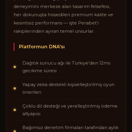
deneyimini merkeze alan tasarım felsefesi,
her dokunuşta hissedilen premium kalite ve
kesintisiz performans — işte Perabet'i
rakiplerinden ayıran temel unsurlar.
Platformun DNA'sı
Dağıtık sunucu ağı ile Türkiye'den 12ms
gecikme süresi
Yapay zeka destekli kişiselleştirilmiş oyun
önerileri
Çoklu dil desteği ve yerelleştirilmiş ödeme
altyapısı
Bağımsız denetim firmaları tarafından aylık