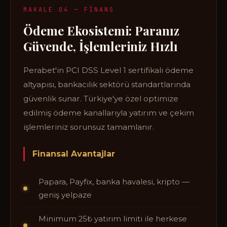
MAKALE 04 — FINANS
Ödeme Ekosistemi: Paranız
Güvende, İşlemleriniz Hızlı
Perabet'in PCI DSS Level 1 sertifikalı ödeme
altyapısı, bankacılık sektörü standartlarında
güvenlik sunar. Türkiye'ye özel optimize
edilmiş ödeme kanallarıyla yatırım ve çekim
işlemleriniz sorunsuz tamamlanır.
Finansal Avantajlar
Papara, Payfix, banka havalesi, kripto —
geniş yelpaze
Minimum 25₺ yatırım limiti ile herkese