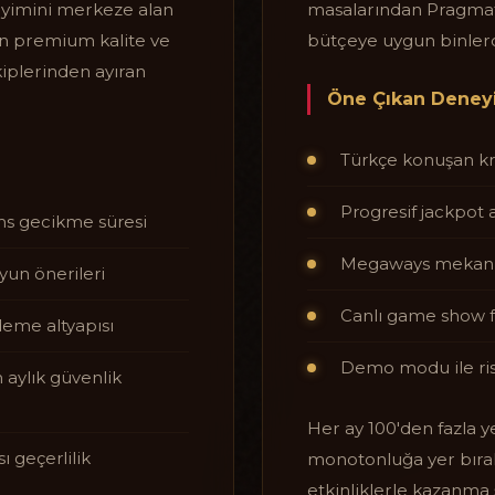
neyimini merkeze alan
masalarından Pragmatic
len premium kalite ve
bütçeye uygun binler
kiplerinden ayıran
Öne Çıkan Deney
Türkçe konuşan kr
Progresif jackpot a
2ms gecikme süresi
Megaways mekanikl
oyun önerileri
Canlı game show f
ödeme altyapısı
Demo modu ile ri
 aylık güvenlik
Her ay 100'den fazla y
ı geçerlilik
monotonluğa yer bırak
etkinliklerle kazanma ş