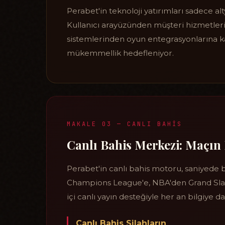
Perabet'in teknoloji yatırımları sadece alty
Kullanıcı arayüzünden müşteri hizmetle
sistemlerinden oyun entegrasyonlarına 
mükemmellik hedefleniyor.
MAKALE 03 — CANLI BAHIS
Canlı Bahis Merkezi: Maçın 
Perabet'in canlı bahis motoru, saniyede b
Champions League'e, NBA'den Grand Slam t
içi canlı yayın desteğiyle her an bilgiye day
Canlı Bahis Silahların