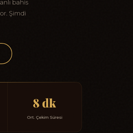
anlı bahis
yor. Şimdi
8 dk
Ort. Çekim Süresi