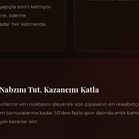
apıyla sınırlı kalmıyor.
rine, ödeme
kadar her katmanda
Nabzını Tut, Kazancını Katla
inlerce veri noktasını işleyerek size piyasanın en rekabetç
urnuvalarına kadar 50'den fazla spor dalında anlık bahis i
alı kararlar alın.