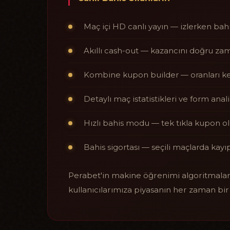
Maç içi HD canlı yayın — izlerken bah
Akıllı cash-out — kazancını doğru zam
Kombine kupon builder — oranları ke
Detaylı maç istatistikleri ve form anali
Hızlı bahis modu — tek tıkla kupon ol
Bahis sigortası — seçili maçlarda kay
Perabet'in makine öğrenimi algoritmaları,
kullanıcılarımıza piyasanın her zaman bi