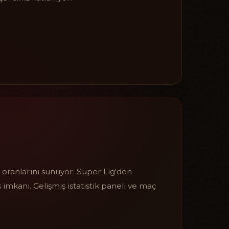
i oranlarını sunuyor. Süper Lig'den
mkanı. Gelişmiş istatistik paneli ve maç