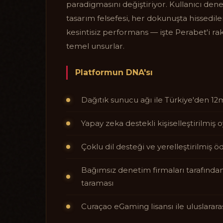
paradigmasını değiştiriyor. Kullanıcı de
tasarım felsefesi, her dokunuşta hissedi
kesintisiz performans — işte Perabet'i ra
temel unsurlar.
Platformun DNA'sı
Dağıtık sunucu ağı ile Türkiye'den 1
Yapay zeka destekli kişiselleştirilmiş 
Çoklu dil desteği ve yerelleştirilmiş 
Bağımsız denetim firmaları tarafından
taraması
Curaçao eGaming lisansı ile uluslararas