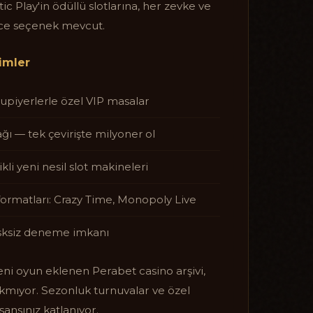
 Play'in ödüllü slotlarına, her zevke ve
ce seçenek mevcut.
imler
upiyerlerle özel VIP masalar
ğı — tek çevirişte milyoner ol
i yeni nesil slot makineleri
ormatları: Crazy Time, Monopoly Live
sksiz deneme imkanı
eni oyun eklenen Perabet casino arşivi,
mıyor. Sezonluk turnuvalar ve özel
ansınız katlanıyor.