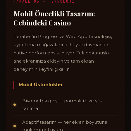
MAKALE 05 — TEKNOLOJI
Mobil Öncelikli Tasarım:
Cebindeki Casino
Perabet'in Progressive Web App teknolojisi,
uygulama mağazalarına ihtiyaç duymadan
native performans sunuyor. Tek dokunuşla
ana ekranınıza ekleyin ve tam ekran
deneyimin keyfini çıkarın.
Mobil Üstünlükler
Biyometrik giriş — parmak izi ve yüz
tanıma
Adaptif tasarım — her ekran boyutuna
mükemmel uyum