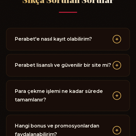
+
Perabet'e nasıl kayıt olabilirim?
Güncel giriş adresimize tıklayın, sağ üstteki
"Kayıt Ol" butonuna basın. Ad-soyad, e-posta
+
Perabet lisanslı ve güvenilir bir site mi?
ve telefon bilgilerinizi girerek 30 saniyede
üyeliğinizi oluşturun. E-posta doğrulaması
Evet. Perabet, Curaçao eGaming otoritesi
sonrası hesabınız aktif olur ve ilk yatırım
tarafından lisanslanmıştır (Sertifika No:
Para çekme işlemi ne kadar sürede
+
bonusunuzu talep edebilirsiniz.
1029384756). Tüm oyunlar bağımsız RNG
tamamlanır?
sertifikasına sahiptir. 256-bit SSL şifreleme, iki
faktörlü doğrulama ve düzenli güvenlik
Standart üyeler için ortalama 8-15 dakika, VIP
denetimleri ile kullanıcı verileri bankacılık
üyeler için 5 dakikanın altında. Kripto para
Hangi bonus ve promosyonlardan
+
düzeyinde korunmaktadır.
çekimleri blockchain ağ yoğunluğuna göre 1-
faydalanabilirim?