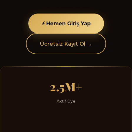
⚡ Hemen Giriş Yap
Ücretsiz Kayıt Ol →
2.5M+
Aktif Üye