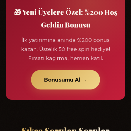
🎁 Yeni Üyelere Özel: %200 Hoş
Geldin Bonusu
İlk yatırımına anında %200 bonus
kazan. Üstelik 50 free spin hediye!
Fırsatı kaçırma, hemen katıl.
Bonusumu Al →
Sıkça Sorulan Sorular