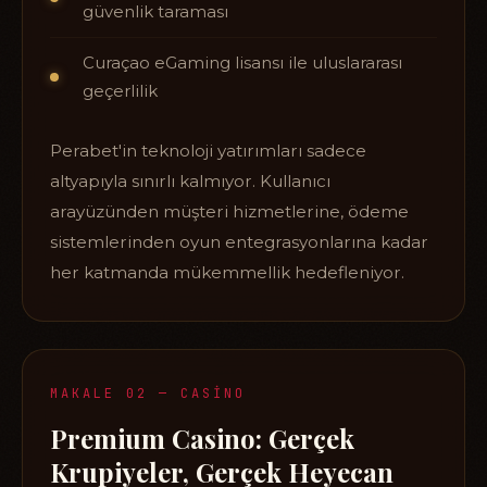
güvenlik taraması
Curaçao eGaming lisansı ile uluslararası
geçerlilik
Perabet'in teknoloji yatırımları sadece
altyapıyla sınırlı kalmıyor. Kullanıcı
arayüzünden müşteri hizmetlerine, ödeme
sistemlerinden oyun entegrasyonlarına kadar
her katmanda mükemmellik hedefleniyor.
MAKALE 02 — CASINO
Premium Casino: Gerçek
Krupiyeler, Gerçek Heyecan