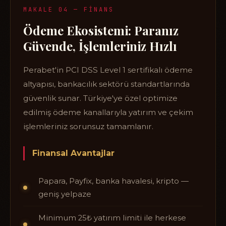
MAKALE 04 — FINANS
Ödeme Ekosistemi: Paranız
Güvende, İşlemleriniz Hızlı
Perabet'in PCI DSS Level 1 sertifikalı ödeme
altyapısı, bankacılık sektörü standartlarında
güvenlik sunar. Türkiye'ye özel optimize
edilmiş ödeme kanallarıyla yatırım ve çekim
işlemleriniz sorunsuz tamamlanır.
Finansal Avantajlar
Papara, Payfix, banka havalesi, kripto —
geniş yelpaze
Minimum 25₺ yatırım limiti ile herkese