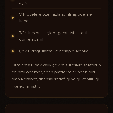
açık
VIP üyelere özel hızlandırılmış ödeme
kanalı
7/24 kesintisiz işlem garantisi — tatil
günleri dahil
Çoklu doğrulama ile hesap güvenliği
Ortalama 8 dakikalık çekim süresiyle sektörün
en hızlı ödeme yapan platformlarından biri
olan Perabet, finansal şeffaflığı ve güvenilirliği
ilke edinmiştir.