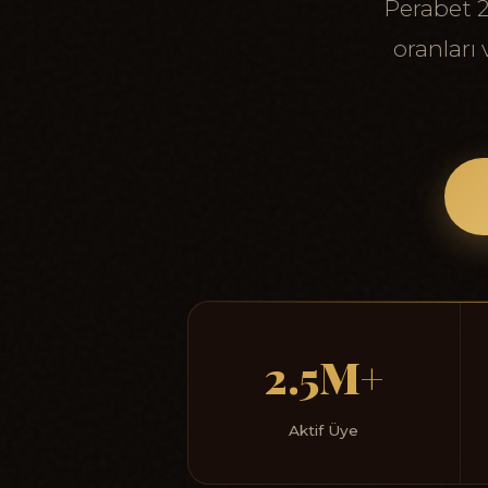
Perabet 2
oranları 
2.5M+
Aktif Üye