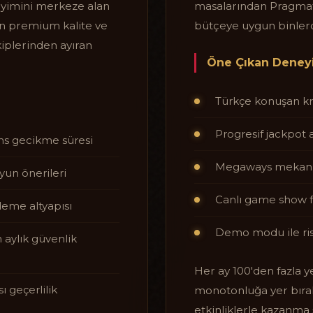
neyimini merkeze alan
masalarından Pragmatic
len premium kalite ve
bütçeye uygun binler
kiplerinden ayıran
Öne Çıkan Deney
Türkçe konuşan kr
Progresif jackpot a
2ms gecikme süresi
Megaways mekanikl
oyun önerileri
Canlı game show f
ödeme altyapısı
Demo modu ile ri
 aylık güvenlik
Her ay 100'den fazla y
ı geçerlilik
monotonluğa yer bırak
etkinliklerle kazanma ş