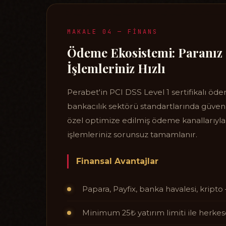
MAKALE 04 — FINANS
Ödeme Ekosistemi: Paranız
İşlemleriniz Hızlı
Perabet'in PCI DSS Level 1 sertifikalı öde
bankacılık sektörü standartlarında güvenl
özel optimize edilmiş ödeme kanallarıyla
işlemleriniz sorunsuz tamamlanır.
Finansal Avantajlar
Papara, Payfix, banka havalesi, kript
Minimum 25₺ yatırım limiti ile herkes