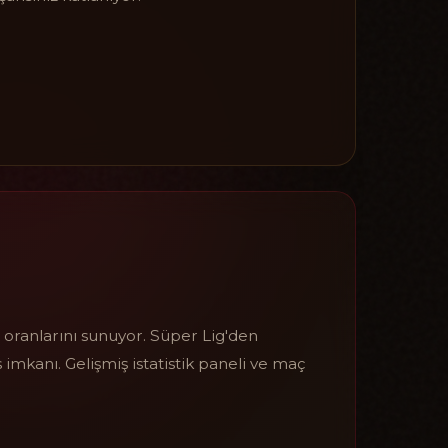
i oranlarını sunuyor. Süper Lig'den
mkanı. Gelişmiş istatistik paneli ve maç